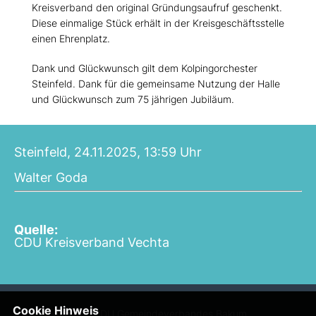
Kreisverband den original Gründungsaufruf geschenkt.
Diese einmalige Stück erhält in der Kreisgeschäftsstelle
einen Ehrenplatz.
Dank und Glückwunsch gilt dem Kolpingorchester
Steinfeld. Dank für die gemeinsame Nutzung der Halle
und Glückwunsch zum 75 jährigen Jubiläum.
Steinfeld, 24.11.2025, 13:59 Uhr
Walter Goda
Quelle:
CDU Kreisverband Vechta
Cookie Hinweis
Homepage des CDU Gemeindeverbandes Bakum