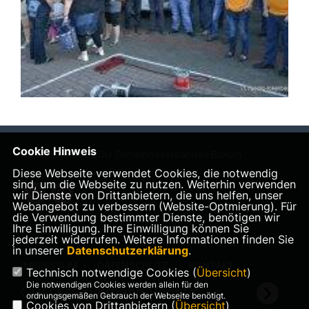
Cookie Hinweis
Homepage des CDU Gemeindeverbandes Bakum
Diese Webseite verwendet Cookies, die notwendig
sind, um die Webseite zu nutzen. Weiterhin verwenden
wir Dienste von Drittanbietern, die uns helfen, unser
Webangebot zu verbessern (Website-Optmierung). Für
die Verwendung bestimmter Dienste, benötigen wir
Ihre Einwilligung. Ihre Einwilligung können Sie
jederzeit widerrufen. Weitere Informationen finden Sie
in unserer
Datenschutzerklärung
.
IMPRESSUM
DATENSCHUTZ
KONTAKT
Technisch notwendige Cookies (
Übersicht
)
Die notwendigen Cookies werden allein für den
CDU Kreisverband Vechta
ordnungsgemäßen Gebrauch der Webseite benötigt.
Cookies von Drittanbietern (
Übersicht
)